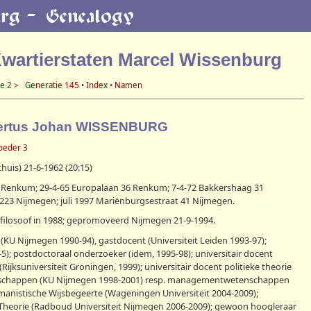
Kwartierstaten Marcel Wissenburg
e 2 >
Generatie 145
•
Index
•
Namen
bertus Johan WISSENBURG
oeder 3
uis) 21-6-1962 (20:15)
Renkum; 29-4-65 Europalaan 36 Renkum; 7-4-72 Bakkershaag 31
23 Nijmegen; juli 1997 Mariënburgsestraat 41 Nijmegen.
 filosoof in 1988; gepromoveerd Nijmegen 21-9-1994.
 (KU Nijmegen 1990-94), gastdocent (Universiteit Leiden 1993-97);
); postdoctoraal onderzoeker (idem, 1995-98); universitair docent
(Rijksuniversiteit Groningen, 1999); universitair docent politieke theorie
tenschappen (KU Nijmegen 1998-2001) resp. managementwetenschappen
umanistische Wijsbegeerte (Wageningen Universiteit 2004-2009);
e Theorie (Radboud Universiteit Nijmegen 2006-2009); gewoon hoogleraar