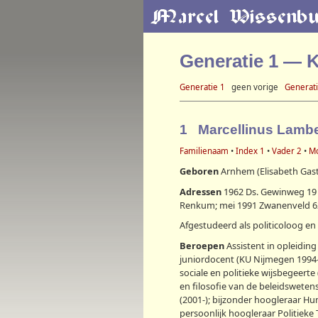
Generatie 1 — 
Generatie 1
geen vorige
Generati
1 Marcellinus Lam
Familienaam
•
Index 1
•
Vader 2
•
M
Geboren
Arnhem (Elisabeth Gasth
Adressen
1962 Ds. Gewinweg 19 
Renkum; mei 1991 Zwanenveld 62
Afgestudeerd als politicoloog en
Beroepen
Assistent in opleiding
juniordocent (KU Nijmegen 1994-5
sociale en politieke wijsbegeerte 
en filosofie van de beleidswe
(2001-); bijzonder hoogleraar H
persoonlijk hoogleraar Politiek