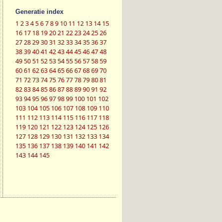
Generatie index
1
2
3
4
5
6
7
8
9
10
11
12
13
14
15
16
17
18
19
20
21
22
23
24
25
26
27
28
29
30
31
32
33
34
35
36
37
38
39
40
41
42
43
44
45
46
47
48
49
50
51
52
53
54
55
56
57
58
59
60
61
62
63
64
65
66
67
68
69
70
71
72
73
74
75
76
77
78
79
80
81
82
83
84
85
86
87
88
89
90
91
92
93
94
95
96
97
98
99
100
101
102
103
104
105
106
107
108
109
110
111
112
113
114
115
116
117
118
119
120
121
122
123
124
125
126
127
128
129
130
131
132
133
134
135
136
137
138
139
140
141
142
143
144
145