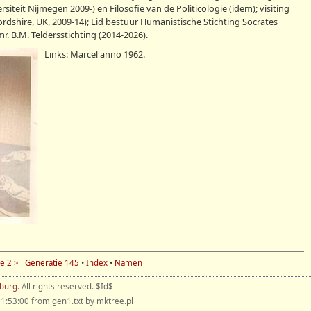
siteit Nijmegen 2009-) en Filosofie van de Politicologie (idem); visiting
fordshire, UK, 2009-14); Lid bestuur Humanistische Stichting Socrates
r. B.M. Teldersstichting (2014-2026).
Links: Marcel anno 1962.
e 2 >
Generatie 145
•
Index
•
Namen
nburg
. All rights reserved. $Id$
1:53:00 from gen1.txt by mktree.pl