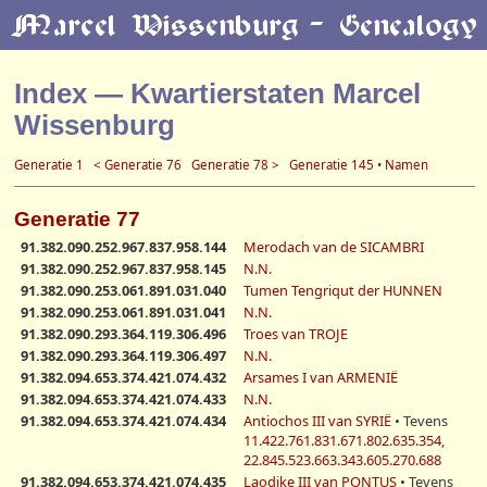
Index — Kwartierstaten Marcel
Wissenburg
Generatie 1
< Generatie 76
Generatie 78 >
Generatie 145
•
Namen
Generatie 77
91.382.090.252.967.837.958.144
Merodach van de SICAMBRI
91.382.090.252.967.837.958.145
N.N.
91.382.090.253.061.891.031.040
Tumen Tengriqut der HUNNEN
91.382.090.253.061.891.031.041
N.N.
91.382.090.293.364.119.306.496
Troes van TROJE
91.382.090.293.364.119.306.497
N.N.
91.382.094.653.374.421.074.432
Arsames I van ARMENIË
91.382.094.653.374.421.074.433
N.N.
91.382.094.653.374.421.074.434
Antiochos III van SYRIË
• Tevens
11.422.761.831.671.802.635.354
,
22.845.523.663.343.605.270.688
91.382.094.653.374.421.074.435
Laodike III van PONTUS
• Tevens