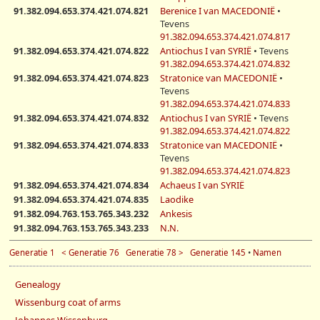
91.382.094.653.374.421.074.821
Berenice I van MACEDONIË
•
Tevens
91.382.094.653.374.421.074.817
91.382.094.653.374.421.074.822
Antiochus I van SYRIË
• Tevens
91.382.094.653.374.421.074.832
91.382.094.653.374.421.074.823
Stratonice van MACEDONIË
•
Tevens
91.382.094.653.374.421.074.833
91.382.094.653.374.421.074.832
Antiochus I van SYRIË
• Tevens
91.382.094.653.374.421.074.822
91.382.094.653.374.421.074.833
Stratonice van MACEDONIË
•
Tevens
91.382.094.653.374.421.074.823
91.382.094.653.374.421.074.834
Achaeus I van SYRIË
91.382.094.653.374.421.074.835
Laodike
91.382.094.763.153.765.343.232
Ankesis
91.382.094.763.153.765.343.233
N.N.
Generatie 1
< Generatie 76
Generatie 78 >
Generatie 145
•
Namen
Genealogy
Wissenburg coat of arms
Johannes Wissenburg