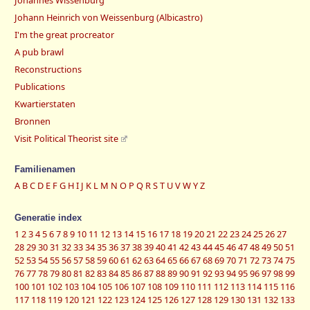
Johann Heinrich von Weissenburg (Albicastro)
I'm the great procreator
A pub brawl
Reconstructions
Publications
Kwartierstaten
Bronnen
Visit Political Theorist site
Familienamen
A
B
C
D
E
F
G
H
I
J
K
L
M
N
O
P
Q
R
S
T
U
V
W
Y
Z
Generatie index
1
2
3
4
5
6
7
8
9
10
11
12
13
14
15
16
17
18
19
20
21
22
23
24
25
26
27
28
29
30
31
32
33
34
35
36
37
38
39
40
41
42
43
44
45
46
47
48
49
50
51
52
53
54
55
56
57
58
59
60
61
62
63
64
65
66
67
68
69
70
71
72
73
74
75
76
77
78
79
80
81
82
83
84
85
86
87
88
89
90
91
92
93
94
95
96
97
98
99
100
101
102
103
104
105
106
107
108
109
110
111
112
113
114
115
116
117
118
119
120
121
122
123
124
125
126
127
128
129
130
131
132
133