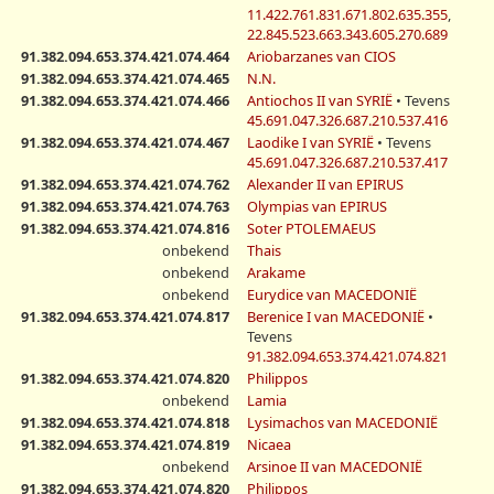
11.422.761.831.671.802.635.355
,
22.845.523.663.343.605.270.689
91.382.094.653.374.421.074.464
Ariobarzanes van CIOS
91.382.094.653.374.421.074.465
N.N.
91.382.094.653.374.421.074.466
Antiochos II van SYRIË
• Tevens
45.691.047.326.687.210.537.416
91.382.094.653.374.421.074.467
Laodike I van SYRIË
• Tevens
45.691.047.326.687.210.537.417
91.382.094.653.374.421.074.762
Alexander II van EPIRUS
91.382.094.653.374.421.074.763
Olympias van EPIRUS
91.382.094.653.374.421.074.816
Soter PTOLEMAEUS
onbekend
Thais
onbekend
Arakame
onbekend
Eurydice van MACEDONIË
91.382.094.653.374.421.074.817
Berenice I van MACEDONIË
•
Tevens
91.382.094.653.374.421.074.821
91.382.094.653.374.421.074.820
Philippos
onbekend
Lamia
91.382.094.653.374.421.074.818
Lysimachos van MACEDONIË
91.382.094.653.374.421.074.819
Nicaea
onbekend
Arsinoe II van MACEDONIË
91.382.094.653.374.421.074.820
Philippos